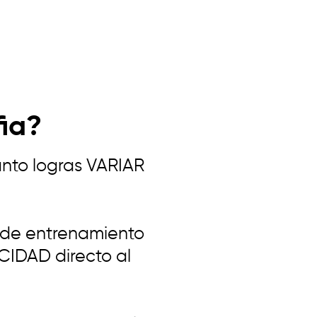
fia?
ánto logras VARIAR
s de entrenamiento
CIDAD directo al