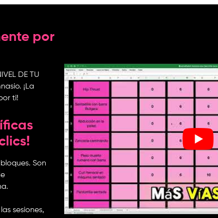
ente por
 NIVEL DE TU
nasio. ¡La
r ti!
íficas
lics!
n bloques. Son
de
na.
las sesiones,