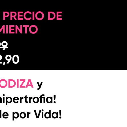
 PRECIO DE
MIENTO
99
2,90
IODIZA
y
ipertrofia!
de por Vida!