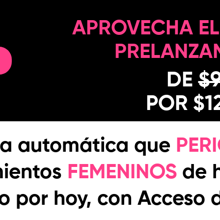
APROVECHA EL
PRELANZA
DE
$
POR $1
ta automática que
PER
ientos
FEMENINOS
de h
o por hoy, con Acceso 