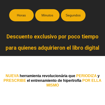
Horas
Minutos
Segundos
Descuento exclusivo por poco tiempo
para quienes adquirieron el libro digital
NUEVA
herramienta revolucionária que
PERIODIZA
y
PRESCRIBE
el entrenamiento de hipertrofia
POR ELLA
MISMO