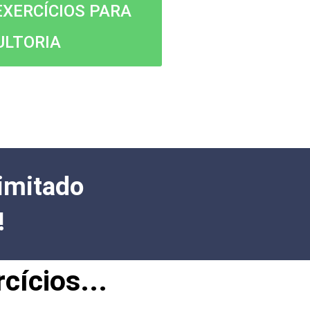
EXERCÍCIOS PARA
ULTORIA
imitado
!
cícios...