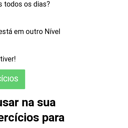
s todos os dias?
está em outro Nível
iver!
ÍCIOS
usar na sua
ercícios para